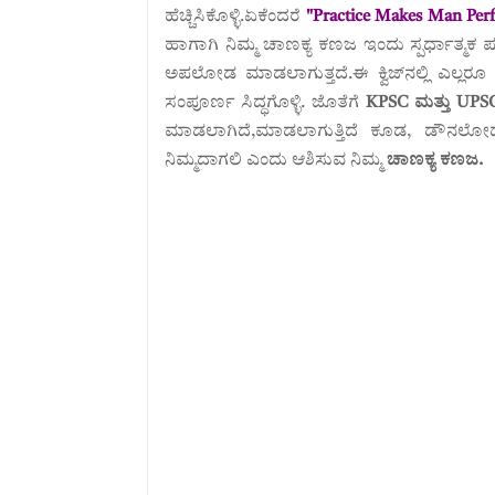
ಹೆಚ್ಚಿಸಿಕೊಳ್ಳಿ.ಏಕೆಂದರೆ
"Practice Makes Man Perf
ಹಾಗಾಗಿ ನಿಮ್ಮ ಚಾಣಕ್ಯ ಕಣಜ ಇಂದು
ಸ್ಪರ್ಧಾತ್ಮಕ
ಅಪಲೋಡ ಮಾಡಲಾಗುತ್ತದೆ.ಈ ಕ್ವಿಜ್‌ನಲ್ಲಿ ಎಲ್ಲರೂ ಭಾಗವ
ಸಂಪೂರ್ಣ ಸಿದ್ಧಗೊಳ್ಳಿ. ಜೊತೆಗೆ
KPSC ಮತ್ತು UPS
ಮಾಡಲಾಗಿದೆ,ಮಾಡಲಾಗುತ್ತಿದೆ ಕೂಡ, ಡೌನಲೋ
ನಿಮ್ಮದಾಗಲಿ ಎಂದು ಆಶಿಸುವ ನಿಮ್ಮ
ಚಾಣಕ್ಯ ಕಣಜ.