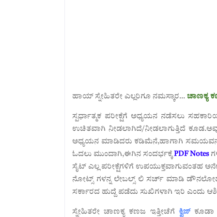
ಹಾಯ್ ಸ್ನೇಹಿತರೇ ಎಲ್ಲರಿಗೂ ನಮಸ್ಕಾರ...
ಚಾಣಕ್ಯ 
ಸ್ಪರ್ಧಾತ್ಮಕ ಪರೀಕ್ಷೆಗೆ ಅಧ್ಯಯನ ನಡೆಸಲು ಸಹಕಾ
ಉಚಿತವಾಗಿ ನೀಡಲಾಗಿದೆ/ನೀಡಲಾಗುತ್ತಿದೆ ಕೂಡ.
ಅವ
ಅಧ್ಯಯನ ಮಾಡಿದರು ಕಡಿಮೆನೆ,ಹಾಗಾಗಿ ಸಮಯವನ್ನು ವ
ಓದಲು ಮುಂದಾಗಿ,ಈಗಿನ ಸಂದರ್ಭಕ್ಕೆ
PDF Notes
ಗಳ
ಸೈಟ್ ಎಲ್ಲ ಪರೀಕ್ಷೆಗಳಿಗೆ ಉಪಯುಕ್ತವಾಗುವಂತಹ 
ನೋಟ್ಸ್ ಗಳನ್ನ ಲೇಬಲ್ಸ್ ಲಿ ಸರ್ಚ್ ಮಾಡಿ ಡೌನಲೋ
ಸರ್ಕಾರದ ಹುದ್ದೆ ಪಡೆದು ಸುಖಿಗಳಾಗಿ ಇರಿ ಎಂದು ಆಶ
ಸ್ನೇಹಿತರೇ ಚಾಣಕ್ಯ ಕಣಜ ಇತ್ತೀಚೆಗೆ
ಕ್ವಿಜ್‌
ಕೂಡಾ ಮಾ