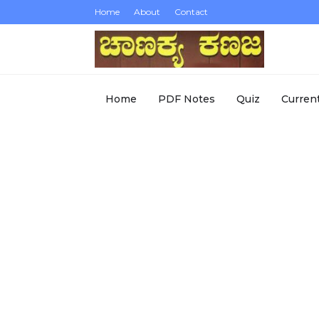
Home
About
Contact
Home
PDF Notes
Quiz
Current