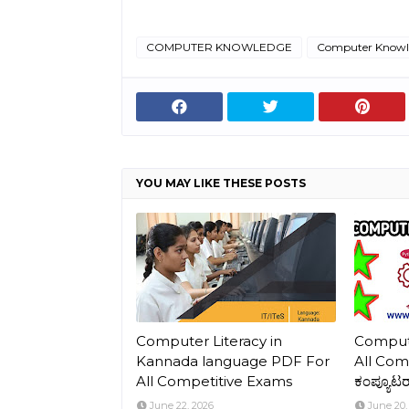
COMPUTER KNOWLEDGE
Computer Knowl
YOU MAY LIKE THESE POSTS
Computer Literacy in
Comput
Kannada language PDF For
All Com
All Competitive Exams
ಕಂಪ್ಯೂಟರ್
June 22, 2026
June 20,