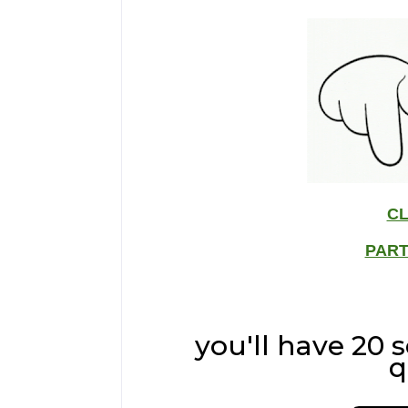
CL
PART
you'll have 20
q