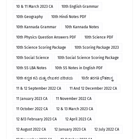
10 & 11 March 2023 CA
10th English Grammar
10th Geography
10th Hindi Notes PDF
10th Kannada Grammar
10th Kannada Notes
10th Physics Question Answers PDF
10th Science PDF
10th Science Scoring Package
10th Scoring Package 2023
10th Social Science
10th Social Science Scoring Package
10th SS LBA Notes
10th SS Notes in English PDF
10th ಕನ್ನಡ ಕವಿ ಮತ್ತು ಲೇಖಕರ ಪರಿಚಯ
10ನೇ ತರಗತಿ ಭೌತಶಾಸ್ತ್ರ
11 & 12 September 2022 CA
11 And 12 December 2022 CA
11 January 2023 CA
11 November 2022 CA
11 October 2022 CA
12 & 13 March 2023 CA
12 &13 February 2023 CA
12 April 2023 CA
12 August 2022 CA
12 January 2023 CA
12 July 2022 CA