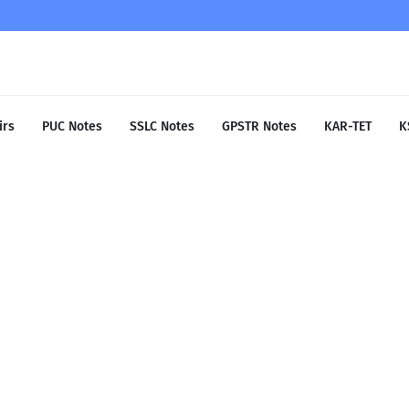
irs
PUC Notes
SSLC Notes
GPSTR Notes
KAR-TET
K