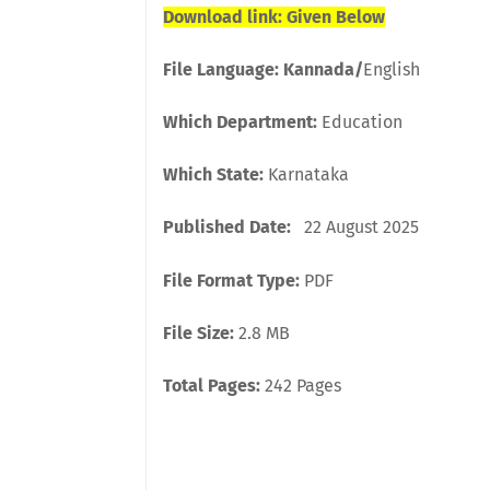
Download link:
Given Below
File Language: Kannada/
English
Which Department:
Education
Which State:
Karnataka
Published Date:
22 August
2025
File Format Type:
PDF
File Size:
2.8 MB
Total Pages:
242 Pages