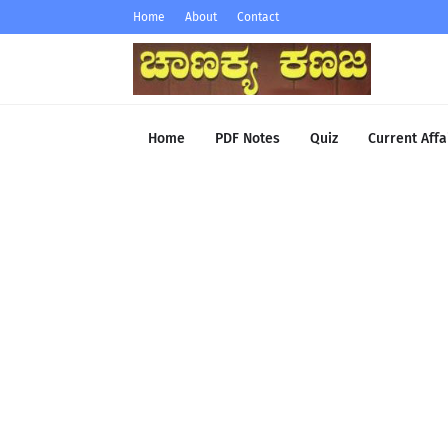
Home
About
Contact
Home
PDF Notes
Quiz
Current Affa