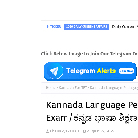
Daily Current 
TICKER
2026 DAILY CURRENT AFFAIRS
Click Below Image to Join Our Telegram F
Home
Kannada For TET
Kannada Language Pedagogy PD
Kannada Language Pe
Exam/ಕನ್ನಡ ಭಾಷಾ ಶಿಕ್ಷಣ ಶ
Chanakyakanaja
August 22, 2025