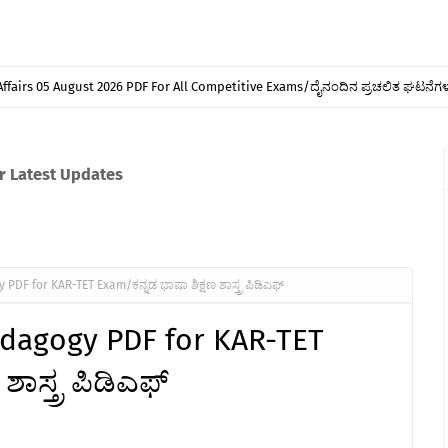
Affairs 05 August 2026 PDF For All Competitive Exams/ದೈನಂದಿನ ಪ್ರಚಲಿತ ಘಟನೆಗಳು
or Latest Updates
F for KAR-TET Exam/ಕನ್ನಡ ಭಾಷಾ ಶಿಕ್ಷಣ ಶಾಸ್ತ್ರ ಪಿಡಿಎಫ್
dagogy PDF for KAR-TET
ಾಸ್ತ್ರ ಪಿಡಿಎಫ್