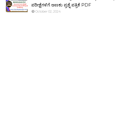
ಪರೀಕ್ಷೆಗಳಿಗೆ ಅಣಕು ಪ್ರಶ್ನೆ ಪತ್ರಿಕೆ PDF
October 02, 2024