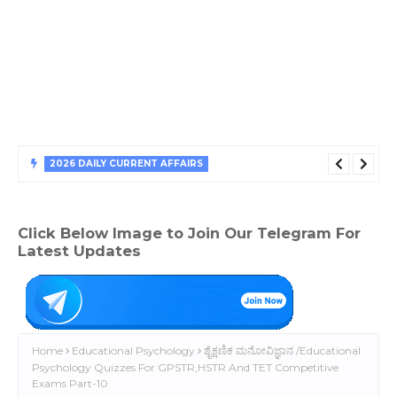
2026 DAILY CURRENT AFFAIRS
Daily Current Affairs 06 August 2026 PDF For All
Competitive Exams/ದೈನಂದಿನ ಪ್ರಚಲಿತ ಘಟನೆಗಳು 06 ಆಗಸ್ಟ್ 2026
Click Below Image to Join Our Telegram For
Latest Updates
Home
Educational Psychology
ಶೈಕ್ಷಣಿಕ ಮನೋವಿಜ್ಞಾನ /Educational
Psychology Quizzes For GPSTR,HSTR And TET Competitive
Exams Part-10