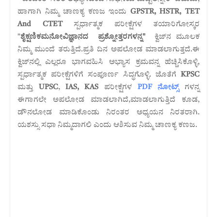
ಹಾಗಾಗಿ ನಿಮ್ಮ ಚಾಣಕ್ಯ ಕಣಜ ಇಂದು
GPSTR, HSTR,
TET
And
CTET
ಸ್ಪರ್ಧಾತ್ಮಕ ಪರೀಕ್ಷೆಗಳ ತಯಾರಿಗೋಸ್ಕರ
"
ಶೈಕ್ಷಣಿಕಮನೋವಿಜ್ಞಾನದ
ಪ್ರಶ್ನೋತ್ತರಗಳನ್ನ"
ಕ್ವಿಜ್‌ನ ಮೂಲಕ
ನಿಮ್ಮ ಮುಂದೆ ತರುತ್ತಿದೆ.ಪ್ರತಿ ದಿನ ಅಪಲೋಡ ಮಾಡಲಾಗುತ್ತದೆ.ಈ
ಕ್ವಿಜ್‌ನಲ್ಲಿ ಎಲ್ಲರೂ ಭಾಗವಹಿಸಿ ಅಭ್ಯಾಸ ಕ್ರಮವನ್ನ ಹೆಚ್ಚಿಸಿಕೊಳ್ಳಿ,
ಸ್ಪರ್ಧಾತ್ಮಕ ಪರೀಕ್ಷೆಗಳಿಗೆ ಸಂಪೂರ್ಣ ಸಿದ್ಧಗೊಳ್ಳಿ. ಜೊತೆಗೆ
KPSC
ಮತ್ತು
UPSC
,
IAS, KAS
ಪರೀಕ್ಷೆಗಳ
PDF ನೋಟ್ಸ್
ಗಳನ್ನ
ಈಗಾಗಲೇ ಅಪಲೋಡ ಮಾಡಲಾಗಿದೆ,ಮಾಡಲಾಗುತ್ತಿದೆ ಕೂಡ,
ಡೌನಲೋಡ ಮಾಡಿಕೊಂಡು ನಿರಂತರ ಅಧ್ಯಯನ ನಿರತರಾಗಿ.
ಯಶಸ್ಸು ಸಧಾ ನಿಮ್ಮದಾಗಲಿ ಎಂದು ಆಶಿಸುವ ನಿಮ್ಮ ಚಾಣಕ್ಯ ಕಣಜ.