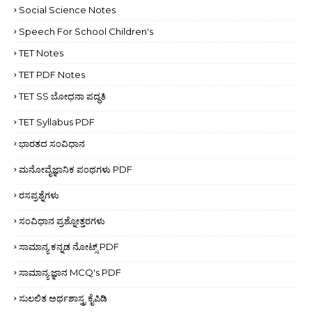
Social Science Notes
Speech For School Children's
TET Notes
TET PDF Notes
TET SS ಬೋಧನಾ ಪದ್ಧತಿ
TET Syllabus PDF
ಭಾರತದ ಸಂವಿಧಾನ
ಮನೋವೈಜ್ಞಾನಿಕ ಪಂಥಗಳು PDF
ರಸಪ್ರಶ್ನೆಗಳು
ಸಂವಿಧಾನ ಪ್ರಶ್ನೋತ್ತರಗಳು
ಸಾಮಾನ್ಯ ಕನ್ನಡ ನೋಟ್ಸ್ PDF
ಸಾಮಾನ್ಯ ಜ್ಞಾನ MCQ's PDF
ಸುಲಲಿತ ಅರ್ಥಶಾಸ್ತ್ರ ಕೈಪಿಡಿ