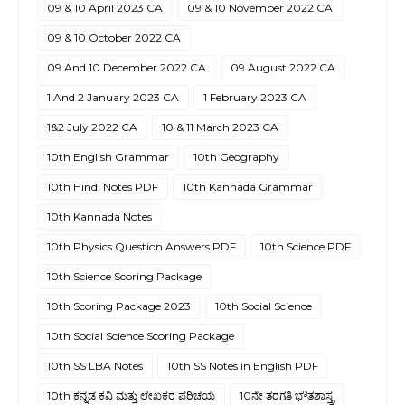
09 & 10 April 2023 CA
09 & 10 November 2022 CA
09 & 10 October 2022 CA
09 And 10 December 2022 CA
09 August 2022 CA
1 And 2 January 2023 CA
1 February 2023 CA
1&2 July 2022 CA
10 & 11 March 2023 CA
10th English Grammar
10th Geography
10th Hindi Notes PDF
10th Kannada Grammar
10th Kannada Notes
10th Physics Question Answers PDF
10th Science PDF
10th Science Scoring Package
10th Scoring Package 2023
10th Social Science
10th Social Science Scoring Package
10th SS LBA Notes
10th SS Notes in English PDF
10th ಕನ್ನಡ ಕವಿ ಮತ್ತು ಲೇಖಕರ ಪರಿಚಯ
10ನೇ ತರಗತಿ ಭೌತಶಾಸ್ತ್ರ