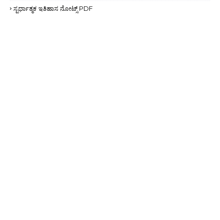
ಸ್ಪರ್ಧಾತ್ಮಕ ಇತಿಹಾಸ ನೋಟ್ಸ್ PDF