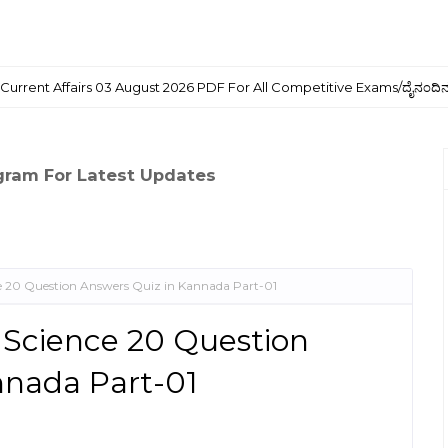
 Current Affairs 03 August 2026 PDF For All Competitive Exams/ದೈನಂದಿನ 
egram For Latest Updates
ce 20 Question Answers Quiz in Kannada Part-01
 Science 20 Question
nnada Part-01