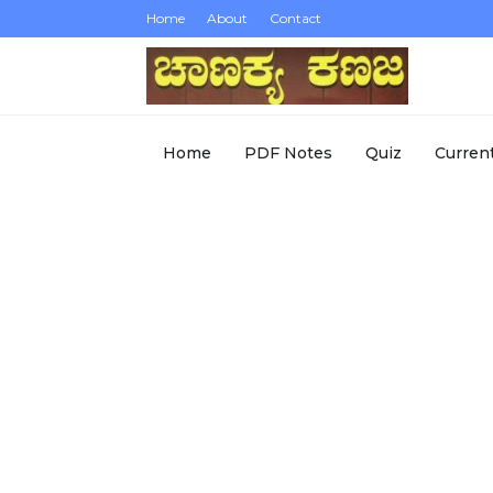
Home
About
Contact
Home
PDF Notes
Quiz
Current