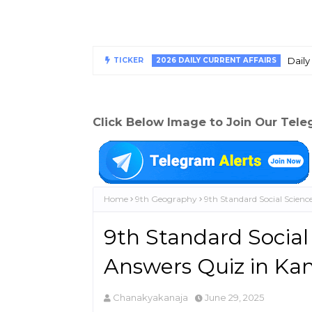
Daily
TICKER
2026 DAILY CURRENT AFFAIRS
Click Below Image to Join Our Tel
Home
9th Geography
9th Standard Social Scien
9th Standard Social
Answers Quiz in Ka
Chanakyakanaja
June 29, 2025