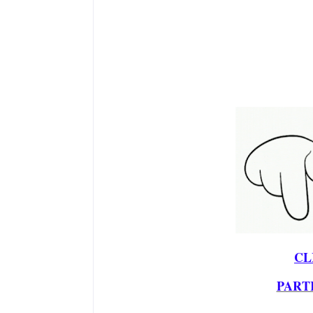
CL
PART